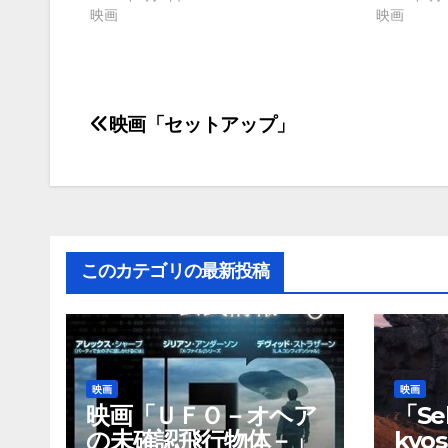
映画
映画
映画「セットアップ」
投
稿
ナ
ビ
このカテゴリの最新投稿
ゲ
ー
シ
映画
映画
ョ
映画「ＵＦＯ－オヘア
「Sek
の未確認飛行物体－」
kyo