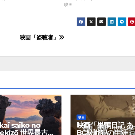
映画
映画「盗聴者」
映画
ai saiko no
映画「巣鴨日記 あ
sekizō 世界最古の
BC級戦犯の生涯」