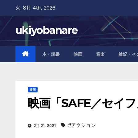
Skip
火. 8月 4th, 2026
to
content
ukiyobanare
本・読書
映画
音楽
雑記・そ
映画
映画「SAFE／セイフ
#アクション
2月 21, 2021