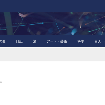
の他
日記
酒
アート・芸術
科学
百人一
」