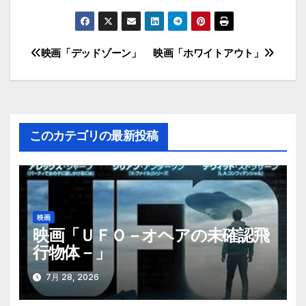
映画「デッドゾーン」
映画「ホワイトアウト」
投
稿
ナ
このカテゴリの最新投稿
ビ
ゲ
ー
映画
シ
映画「ＵＦＯ－オヘアの未確認飛
行物体－」
ョ
ン
7月 28, 2026