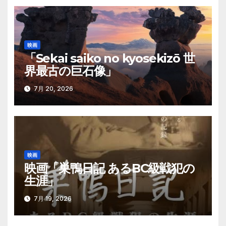
映画
「Sekai saiko no kyosekizō 世
界最古の巨石像」
7月 20, 2026
映画
映画「巣鴨日記 あるBC級戦犯の
生涯」
7月 19, 2026