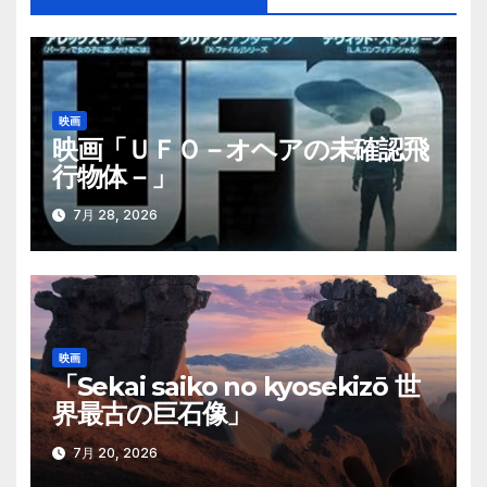
ビ
ゲ
ー
映画
シ
映画「ＵＦＯ－オヘアの未確認飛
行物体－」
ョ
ン
7月 28, 2026
映画
「Sekai saiko no kyosekizō 世
界最古の巨石像」
7月 20, 2026