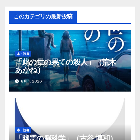
ビ
ゲ
このカテゴリの最新投稿
ー
シ
ョ
本・読書
「此の世の果ての殺人」（荒木
ン
あかね）
8月 1, 2026
本・読書
「幽霊の脳科学」（古谷 博和）