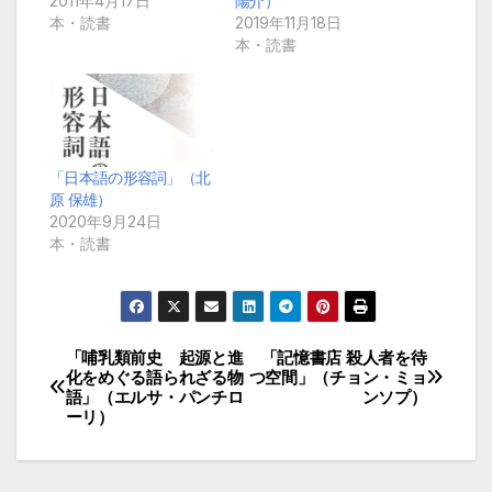
2011年4月17日
陽介）
本・読書
2019年11月18日
本・読書
「日本語の形容詞」（北
原 保雄）
2020年9月24日
本・読書
「哺乳類前史 起源と進
「記憶書店 殺人者を待
投
化をめぐる語られざる物
つ空間」（チョン・ミョ
語」（エルサ・パンチロ
ンソプ）
稿
ーリ）
ナ