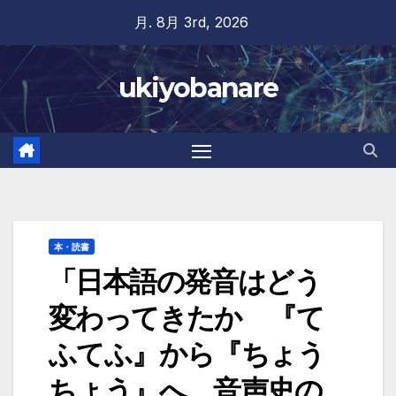
Skip
月. 8月 3rd, 2026
to
content
ukiyobanare
本・読書
「日本語の発音はどう
変わってきたか 『て
ふてふ』から『ちょう
ちょう』へ、音声史の