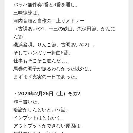
バッハ無伴奏1番と3番を通し。
三味線練は、
河内音頭と自作の二上りメドレー
（古調あいや1、十三の砂山、久保田節、がんに
ん節、
磯浜盆唄、りんご節、古調あいや2）、
そしてハンガリー舞曲5番。
仕事もそこそこ進んだし、
馬券の調子が振るわなかった以外は、
まずまず充実の一日であった。
・2023年2月25日（土）その2
昨日書いた、
暗譜がしんどいという話。
インプットはともかく、
アウトプットができない原因は、