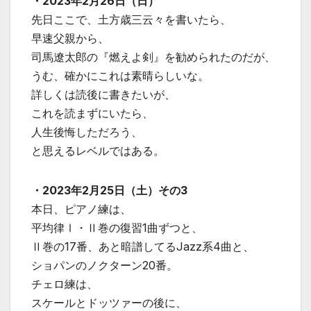
・2023年2月26日（日）
先日ここで、土方歳三云々を書いたら、
早速父親から、
司馬遼太郎の『燃えよ剣』を勧められたのだが、
うむ、確かにこれは素晴らしいな。
詳しくは読後に書きたいが、
これを読まずにいたら、
人生後悔しただろう、
と思えるレベルではある。
・2023年2月25日（土）その3
本日、ピアノ練は、
平均律Ⅰ・Ⅱ巻の復習1曲ずつと、
Ⅱ巻の17番、あと暗譜してるJazz系4曲と、
ショパンのノクターン20番。
チェロ練は、
スケールとドッツァーの後に、