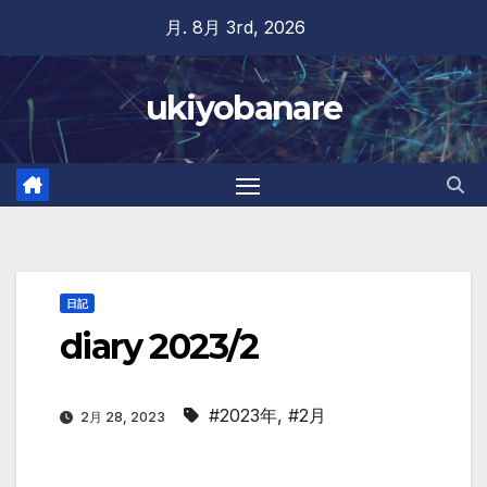
Skip
月. 8月 3rd, 2026
to
content
ukiyobanare
日記
diary 2023/2
#2023年
,
#2月
2月 28, 2023