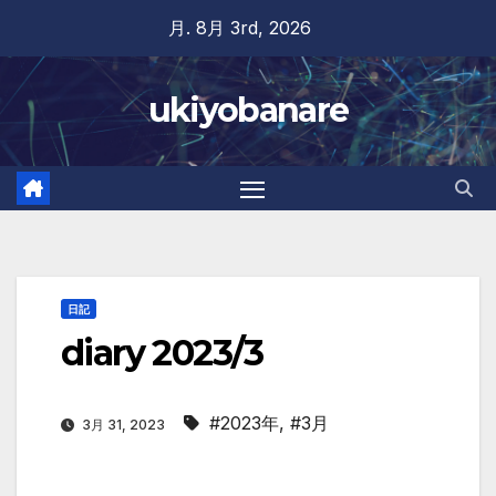
Skip
月. 8月 3rd, 2026
to
content
ukiyobanare
日記
diary 2023/3
#2023年
,
#3月
3月 31, 2023