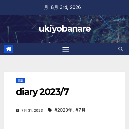
Skip
月. 8月 3rd, 2026
to
content
ukiyobanare
日記
diary 2023/7
#2023年
,
#7月
7月 31, 2023