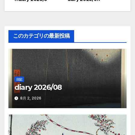
投
稿
ナ
このカテゴリの最新投稿
ビ
ゲ
ー
シ
日記
diary 2026/08
ョ
ン
8月 2, 2026