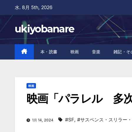
Skip
水. 8月 5th, 2026
to
content
ukiyobanare
本・読書
映画
音楽
雑記・そ
映画
映画「パラレル 多
#SF
,
#サスペンス・スリラー
1月 14, 2024