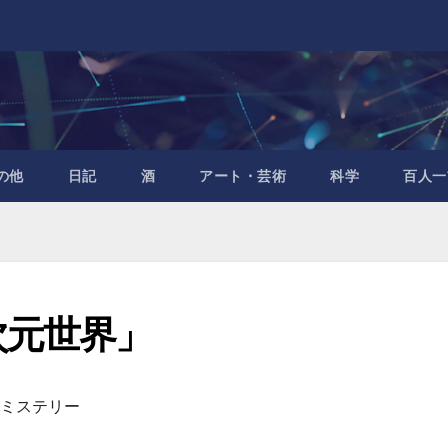
の他
日記
酒
アート・芸術
科学
百人一
次元世界」
・ミステリー