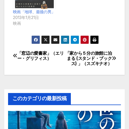
映画「地球、最後の男」
2013年1月21日
映画
「窓辺の愛書家」（エリ
「家から５分の旅館に泊
投
ー・グリフィス）
まる (スタンド・ブック
ス) 」（スズキナオ）
稿
ナ
ビ
このカテゴリの最新投稿
ゲ
ー
シ