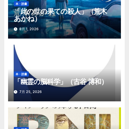
本・読書
ョ
「此の世の果ての殺人」（荒木
あかね）
ン
8月 1, 2026
本・読書
「幽霊の脳科学」（古谷 博和）
7月 25, 2026