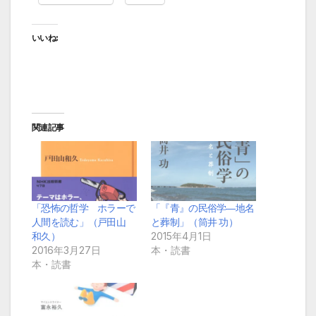
いいね:
関連記事
「恐怖の哲学 ホラーで
「『青』の民俗学―地名
人間を読む」（戸田山
と葬制」（筒井 功）
和久）
2015年4月1日
2016年3月27日
本・読書
本・読書