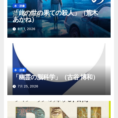
シ
本・読書
「此の世の果ての殺人」（荒木
ョ
あかね）
ン
8月 1, 2026
本・読書
「幽霊の脳科学」（古谷 博和）
7月 25, 2026