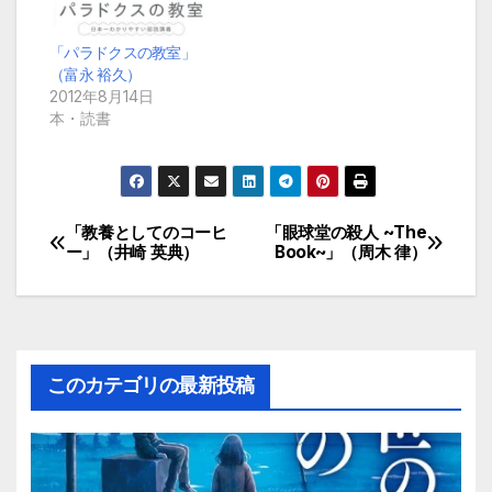
「パラドクスの教室」
（富永 裕久）
2012年8月14日
本・読書
「教養としてのコーヒ
「眼球堂の殺人 ~The
投
ー」（井崎 英典）
Book~」（周木 律）
稿
ナ
ビ
このカテゴリの最新投稿
ゲ
ー