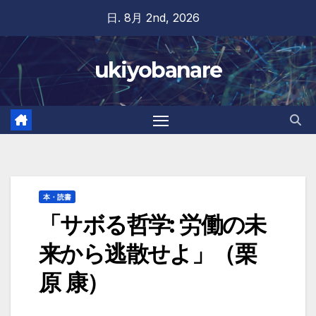
Skip
日. 8月 2nd, 2026
to
content
ukiyobanare
本・読書
「サボる哲学: 労働の未
来から逃散せよ」（栗
原 康）