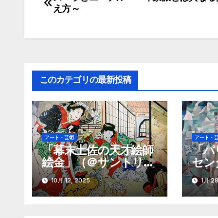
投
え方～
稿
ナ
ビ
ゲ
このカテゴリの最新投稿
ー
シ
ョ
アート・芸術
アート・
「幕末土佐の天才絵師
「パ
ン
絵金」（＠サントリー
セン
美術館）
展―
10月 12, 2025
1月 28
西洋