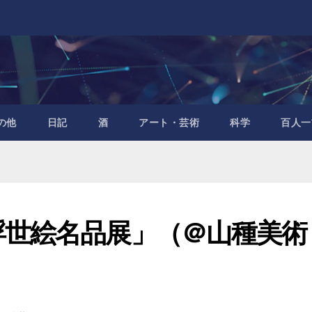
の他
日記
酒
アート・芸術
科学
百人一
浮世絵名品展」（＠山種美術