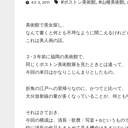
#ボストン美術館
,
#山種美術館
,
4月 3, 2011
美術館で美女探し、
なんて書くと何とも不埒なように聞こえるけれど
これは美人画の話。
２-３年前に福岡の美術館で、
同じくボストン美術館展を見たときとは違って、
今回の来日はかなりこじんまりとしたもの。
折角の江戸への里帰りなのに、かつてと比べて、
大分放射線の量が多くなっていることが、何とも
それはさておき、
今回の構成は、清長・歌麿・写楽＋αというもの
特に清長の作品をまとめて見る機会はあまりない