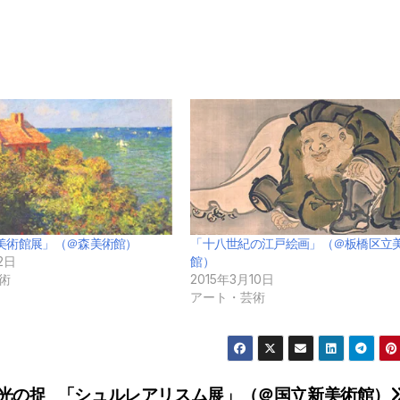
美術館展」（＠森美術館）
「十八世紀の江戸絵画」（＠板橋区立
2日
館）
術
2015年3月10日
アート・芸術
光の捉
「シュルレアリスム展」（＠国立新美術館）