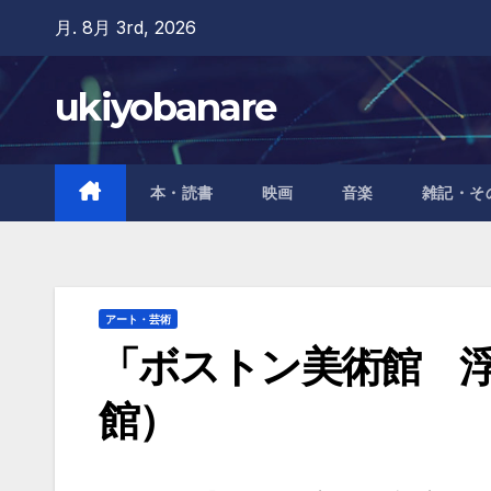
Skip
月. 8月 3rd, 2026
to
content
ukiyobanare
本・読書
映画
音楽
雑記・そ
アート・芸術
「ボストン美術館 
館）