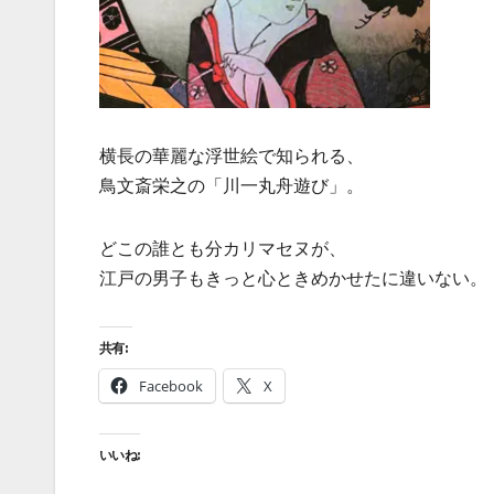
横長の華麗な浮世絵で知られる、
鳥文斎栄之の「川一丸舟遊び」。
どこの誰とも分カリマセヌが、
江戸の男子もきっと心ときめかせたに違いない。
共有:
Facebook
X
いいね: