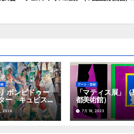
芸術
アート・芸術
リ ポンピドゥー
「マティス展」（
ター キュビスム
都美術館）
美の革命」（国立
, 2024
7月 18, 2023
美術館）