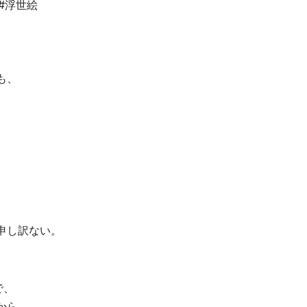
#浮世絵
も、
申し訳ない。
で、
から、