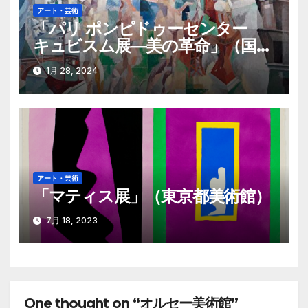
アート・芸術
「パリ ポンピドゥーセンター
キュビスム展―美の革命」（国立
西洋美術館）
1月 28, 2024
アート・芸術
「マティス展」（東京都美術館）
7月 18, 2023
One thought on “オルセー美術館”