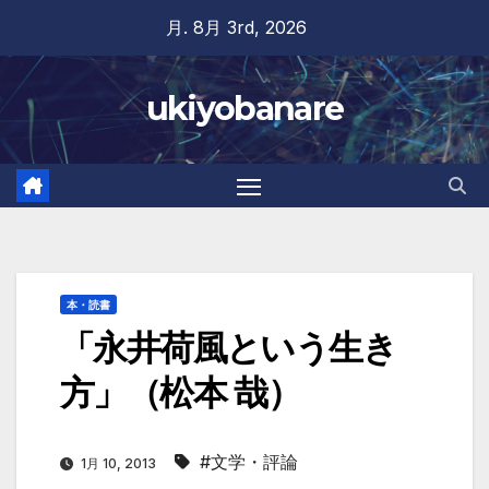
Skip
月. 8月 3rd, 2026
to
content
ukiyobanare
本・読書
「永井荷風という生き
方」（松本 哉）
#文学・評論
1月 10, 2013