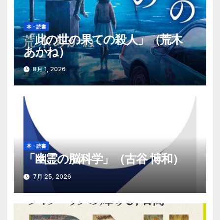
シ
ョ
本・読書
「此の世の果ての殺人」（荒木
ン
あかね）
8月 1, 2026
本・読書
「幽霊の脳科学」（古谷 博和）
7月 25, 2026