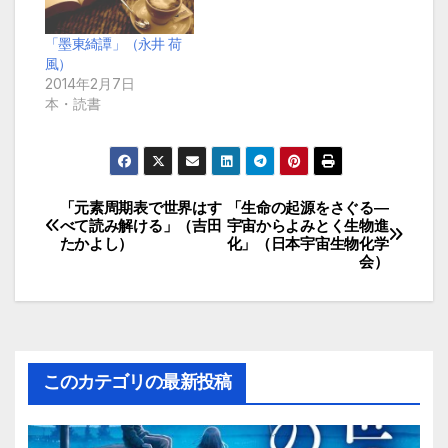
「墨東綺譚」（永井 荷
風）
2014年2月7日
本・読書
「元素周期表で世界はす
「生命の起源をさぐる―
投
べて読み解ける」（吉田
宇宙からよみとく生物進
たかよし）
化」（日本宇宙生物化学
稿
会）
ナ
ビ
ゲ
このカテゴリの最新投稿
ー