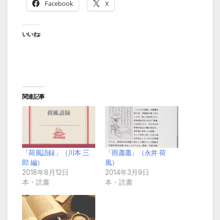
Facebook
X
いいね:
関連記事
「荷風語録」（川本 三
「雨蕭蕭」（永井 荷
郎 編）
風）
2018年8月12日
2014年3月9日
本・読書
本・読書