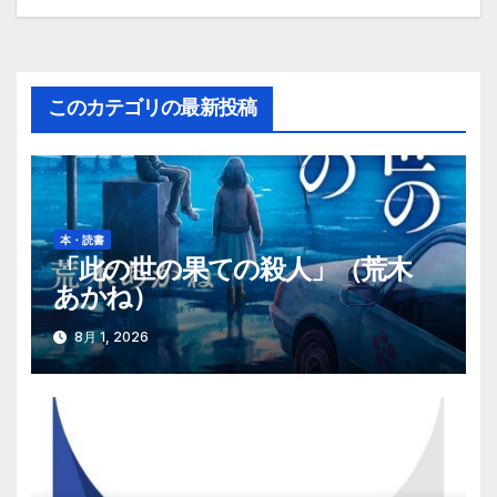
稿
ナ
ビ
このカテゴリの最新投稿
ゲ
ー
シ
本・読書
「此の世の果ての殺人」（荒木
ョ
あかね）
ン
8月 1, 2026