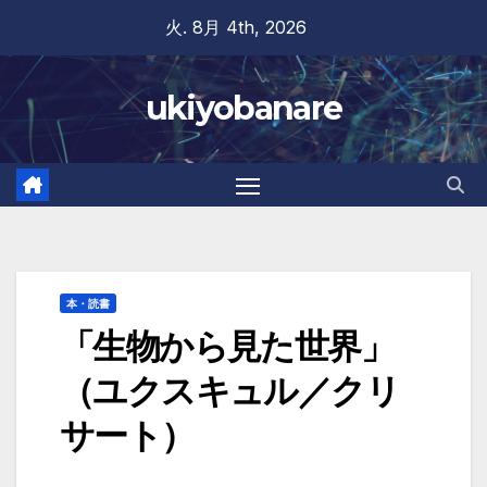
Skip
火. 8月 4th, 2026
to
content
ukiyobanare
本・読書
「生物から見た世界」
（ユクスキュル／クリ
サート）