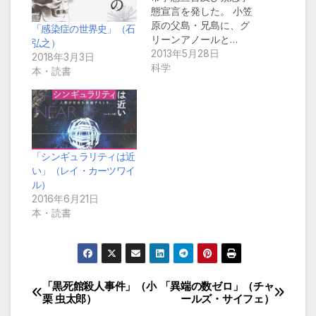
態宣言を発した。 小笠
原の父島・兄島に、グ
「感染症の世界史」（石
リーンアノールと…
弘之）
2013年5月28日
2018年3月3日
科学
本・読書
「シンギュラリティは近
い」（レイ・カーツワイ
ル）
2016年6月21日
本・読書
「黒死館殺人事件」（小
「異端の数ゼロ」（チャ
投
栗 虫太郎）
ールズ・サイフェ）