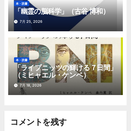
本・読書
「幽霊の脳科学」（古谷 博和）
7月 25, 2026
本・読書
「ライプニッツの輝ける７日間」
（ミヒャエル・ケンペ）
7月 18, 2026
コメントを残す