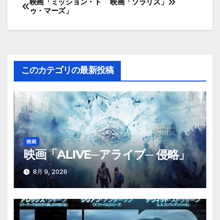
映画「ミッション・ト
映画「ソラリス」
投
ゥ・マーズ」
稿
ナ
ビ
このカテゴリの最新投稿
ゲ
ー
シ
映画
ョ
映画「ALIVE─アライブ─ 侵略」
ン
8月 9, 2026