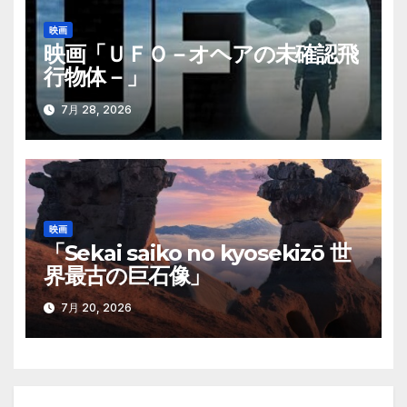
映画
映画「ＵＦＯ－オヘアの未確認飛
行物体－」
7月 28, 2026
映画
「Sekai saiko no kyosekizō 世
界最古の巨石像」
7月 20, 2026