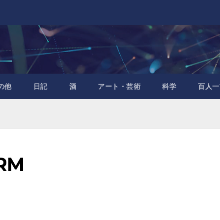
の他
日記
酒
アート・芸術
科学
百人一
RM