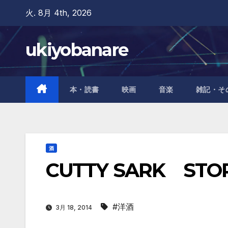
Skip
火. 8月 4th, 2026
to
content
ukiyobanare
本・読書
映画
音楽
雑記・そ
酒
CUTTY SARK STO
#洋酒
3月 18, 2014