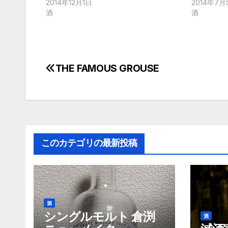
2014年12月1日
2014年7月
酒
酒
THE FAMOUS GROUSE
投
稿
ナ
ビ
このカテゴリの最新投稿
ゲ
ー
シ
酒
ョ
シングルモルト 倉渕
酒