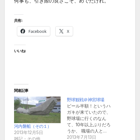
何事も、引き際の良さこそ、めでたけれ。
共有:
Facebook
X
いいね:
関連記事
野球観戦＠神宮球場
ビール半額！というハ
ガキが来ていたので、
野球場に行くのなん
て、10年以上ぶりだろ
河内磐船（その１）
うか、 職場の人と…
2013年12月5日
2013年7月13日
雑記・その他