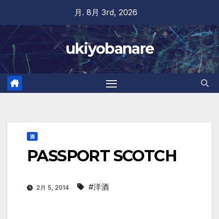
Skip
月. 8月 3rd, 2026
to
content
ukiyobanare
酒
PASSPORT SCOTCH
#洋酒
2月 5, 2014