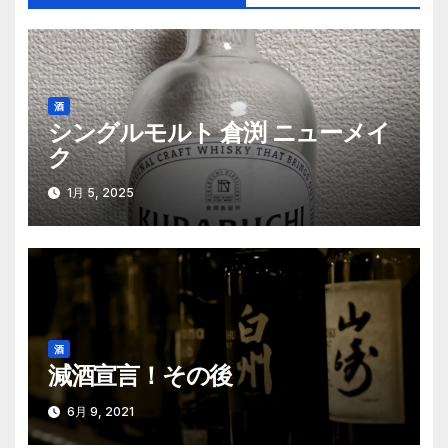
ゲ
ー
シ
酒
シングルモルト 倉渕 ニューメイ
ョ
ク
ン
1月 5, 2025
酒
減酒宣言！その後
6月 9, 2021