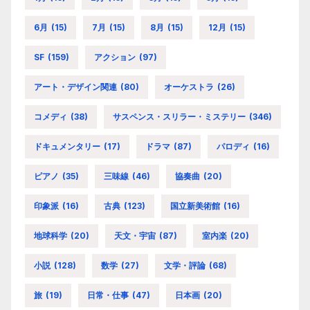
6月
(15)
7月
(15)
8月
(15)
12月
(15)
SF
(159)
アクション
(97)
アート・デザイン関連
(80)
オーケストラ
(26)
コメディ
(38)
サスペンス・スリラー・ミステリー
(346)
ドキュメンタリー
(17)
ドラマ
(87)
パロディ
(16)
ピアノ
(35)
三味線
(46)
協奏曲
(20)
印象派
(16)
古典
(123)
国立新美術館
(16)
地球科学
(20)
天文・宇宙
(87)
室内楽
(20)
小説
(128)
数学
(27)
文学・評論
(68)
旅
(19)
日常・仕事
(47)
日本画
(20)