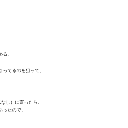
める。
なってるのを狙って、
味なし）に寄ったら、
あったので、