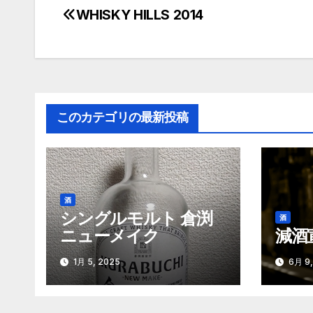
WHISKY HILLS 2014
投
稿
ナ
ビ
このカテゴリの最新投稿
ゲ
ー
シ
酒
ョ
シングルモルト 倉渕
酒
ニューメイク
減酒
ン
1月 5, 2025
6月 9,