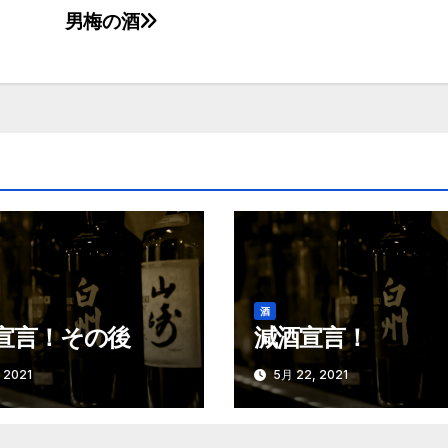
男梅の酒
酒
宣言！その後
減酒宣言！
 2021
5月 22, 2021