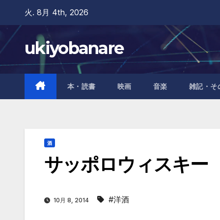
Skip
火. 8月 4th, 2026
to
content
ukiyobanare
本・読書
映画
音楽
雑記・そ
酒
サッポロウィスキー
#洋酒
10月 8, 2014