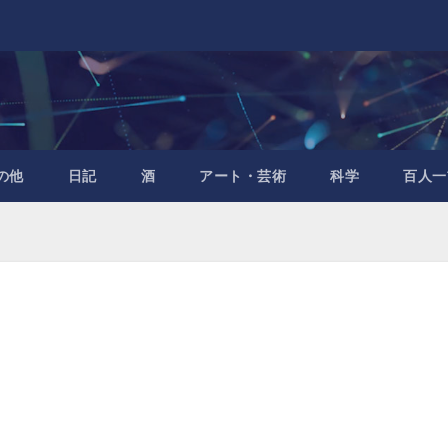
の他
日記
酒
アート・芸術
科学
百人一