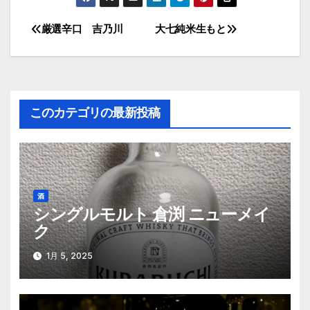
厳選辛口 吉乃川
大七純米生もと
投
稿
ナ
このカテゴリの最新投稿
ビ
ゲ
ー
酒
シ
シングルモルト 倉渕 ニューメイ
ク
ョ
ン
1月 5, 2025