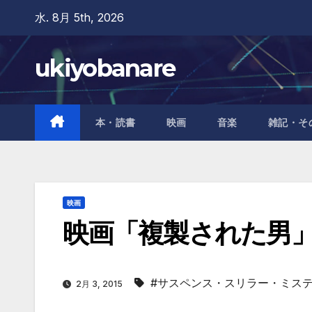
Skip
水. 8月 5th, 2026
to
content
ukiyobanare
本・読書
映画
音楽
雑記・そ
映画
映画「複製された男
#サスペンス・スリラー・ミス
2月 3, 2015