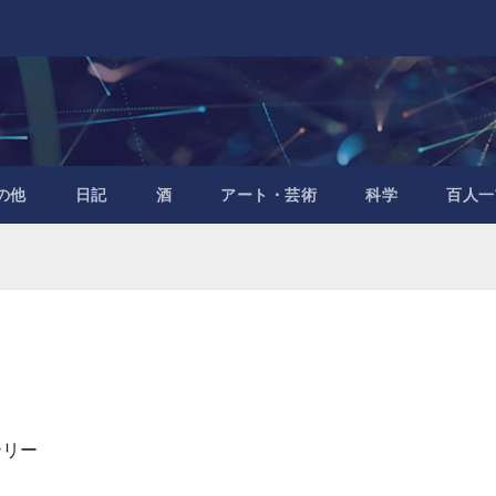
の他
日記
酒
アート・芸術
科学
百人一
」
テリー