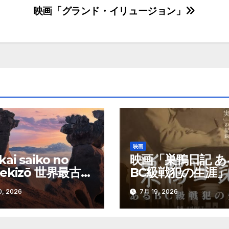
映画「グランド・イリュージョン」
映画
ai saiko no
映画「巣鴨日記 あ
sekizō 世界最古の
BC級戦犯の生涯」
像」
, 2026
7月 19, 2026