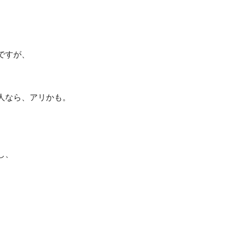
ですが、
、
人なら、アリかも。
し、
、