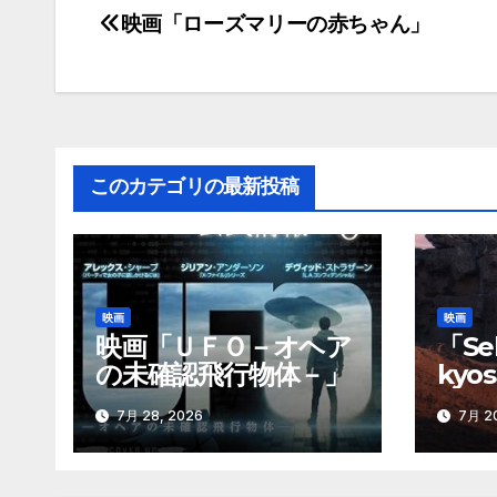
映画「ローズマリーの赤ちゃん」
投
稿
ナ
ビ
このカテゴリの最新投稿
ゲ
ー
シ
映画
映画
ョ
映画「ＵＦＯ－オヘア
「Sek
の未確認飛行物体－」
kyo
ン
巨石
7月 28, 2026
7月 20