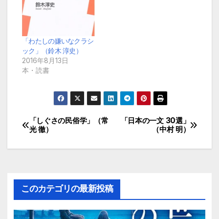
「わたしの嫌いなクラシ
ック」（鈴木 淳史）
2016年8月13日
本・読書
「しぐさの民俗学」（常
「日本の一文 30選」
投
光 徹）
（中村 明）
稿
ナ
ビ
このカテゴリの最新投稿
ゲ