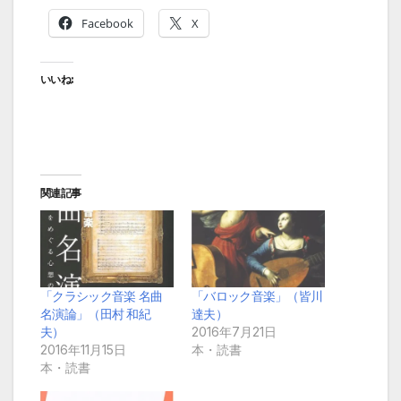
Facebook
X
いいね:
関連記事
「クラシック音楽 名曲
「バロック音楽」（皆川
名演論」（田村 和紀
達夫）
夫）
2016年7月21日
2016年11月15日
本・読書
本・読書