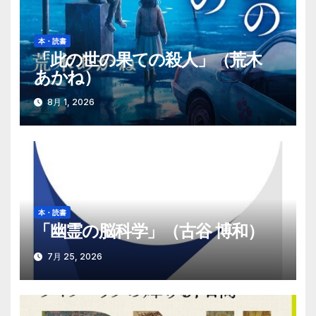
ー
シ
本・読書
「此の世の果ての殺人」（荒木
ョ
あかね）
ン
8月 1, 2026
本・読書
「幽霊の脳科学」（古谷 博和）
7月 25, 2026