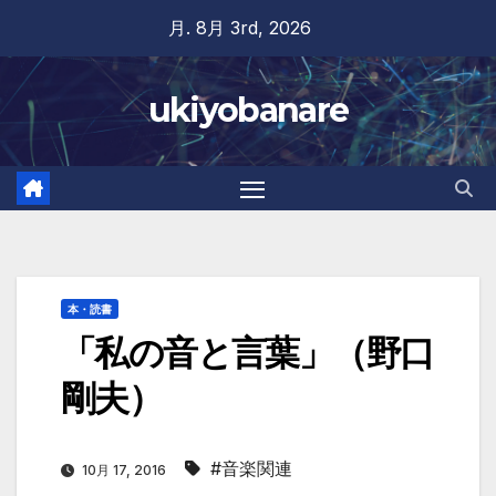
Skip
月. 8月 3rd, 2026
to
content
ukiyobanare
本・読書
「私の音と言葉」（野口
剛夫）
#音楽関連
10月 17, 2016