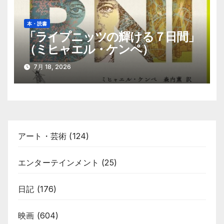
本・読書
「ライプニッツの輝ける７日間」
（ミヒャエル・ケンペ）
7月 18, 2026
アート・芸術
(124)
エンターテインメント
(25)
日記
(176)
映画
(604)