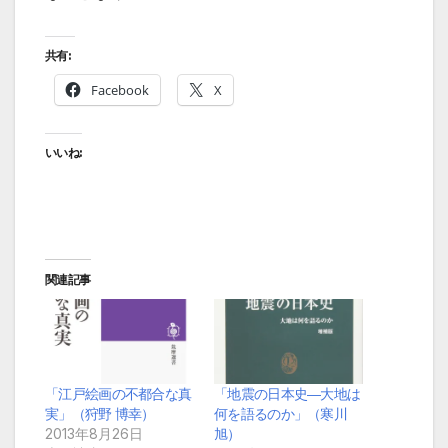
共有:
Facebook
X
いいね:
関連記事
「江戸絵画の不都合な真
「地震の日本史―大地は
実」（狩野 博幸）
何を語るのか」（寒川
2013年8月26日
旭）