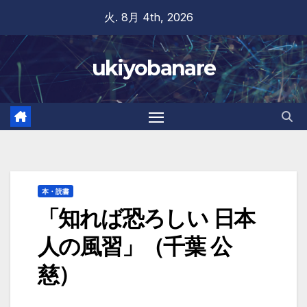
Skip
火. 8月 4th, 2026
to
content
ukiyobanare
本・読書
「知れば恐ろしい 日本
人の風習」（千葉 公
慈）