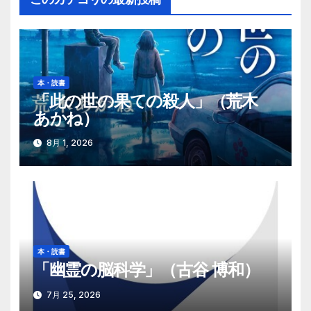
ゲ
ー
シ
本・読書
ョ
「此の世の果ての殺人」（荒木
あかね）
ン
8月 1, 2026
本・読書
「幽霊の脳科学」（古谷 博和）
7月 25, 2026