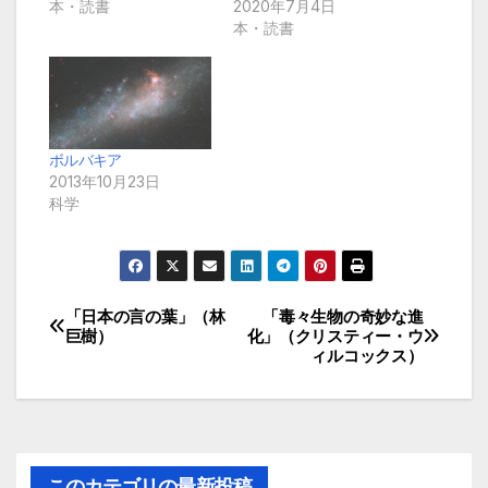
本・読書
2020年7月4日
本・読書
ボルバキア
2013年10月23日
科学
「日本の言の葉」（林
「毒々生物の奇妙な進
投
巨樹）
化」（クリスティー・ウ
ィルコックス）
稿
ナ
ビ
このカテゴリの最新投稿