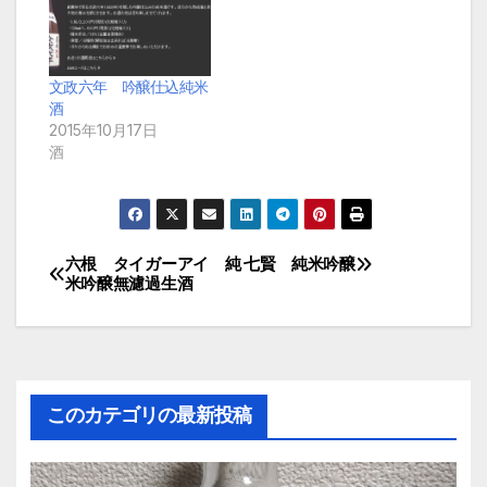
文政六年 吟醸仕込純米
酒
2015年10月17日
酒
六根 タイガーアイ 純
七賢 純米吟醸
投
米吟醸無濾過生酒
稿
ナ
ビ
このカテゴリの最新投稿
ゲ