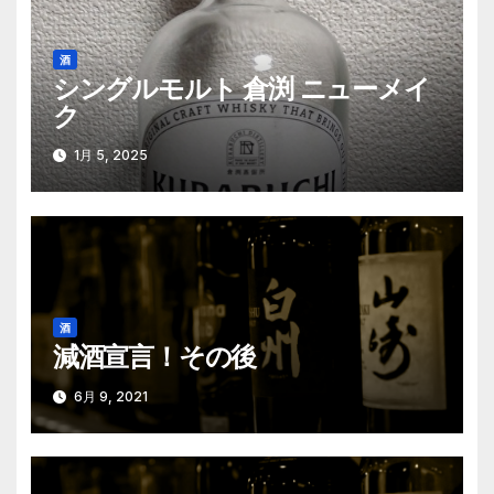
ー
シ
酒
シングルモルト 倉渕 ニューメイ
ョ
ク
ン
1月 5, 2025
酒
減酒宣言！その後
6月 9, 2021