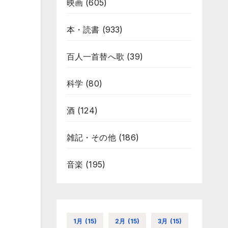
映画
(605)
本・読書
(933)
百人一首替へ歌
(39)
科学
(80)
酒
(124)
雑記・その他
(186)
音楽
(195)
1月
(15)
2月
(15)
3月
(15)