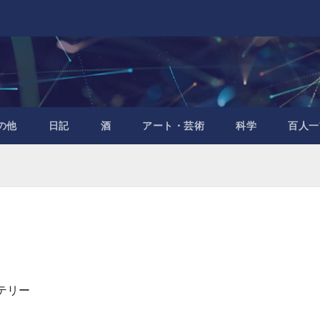
の他
日記
酒
アート・芸術
科学
百人一
テリー