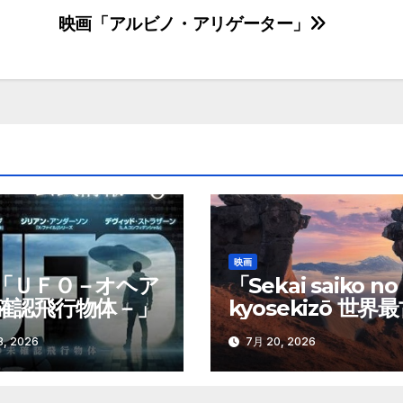
映画「アルビノ・アリゲーター」
映画
「ＵＦＯ－オヘア
「Sekai saiko no
確認飛行物体－」
kyosekizō 世界
巨石像」
, 2026
7月 20, 2026