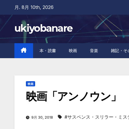
Skip
月. 8月 10th, 2026
to
content
ukiyobanare
本・読書
映画
音楽
雑記・そ
映画
映画「アンノウン」
#サスペンス・スリラー・ミス
9月 30, 2018