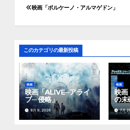
映画「ボルケーノ・アルマゲドン」
投
稿
ナ
ビ
このカテゴリの最新投稿
ゲ
ー
シ
映画
映画
ョ
映画「ALIVE─アライ
映画
ブ─ 侵略」
の未
ン
8月 9, 2026
7月 28