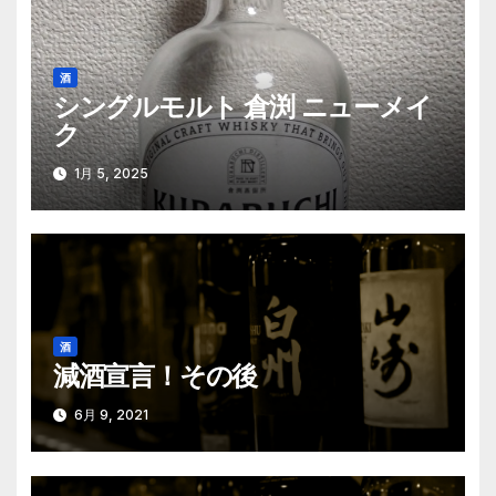
ー
シ
酒
シングルモルト 倉渕 ニューメイ
ョ
ク
ン
1月 5, 2025
酒
減酒宣言！その後
6月 9, 2021