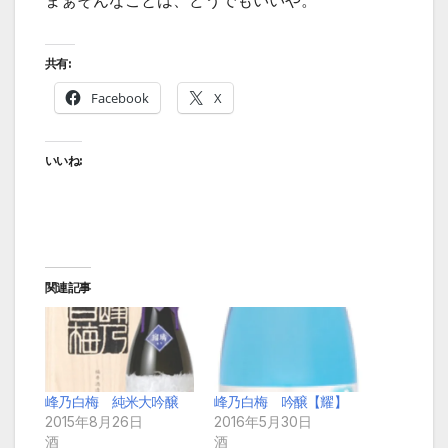
まぁそんなことは、どうでもいいや。
共有:
Facebook
X
いいね:
関連記事
峰乃白梅 純米大吟醸
峰乃白梅 吟醸【耀】
2015年8月26日
2016年5月30日
酒
酒