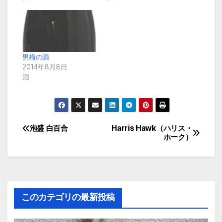
男梅の酒
2014年8月8日
酒
泡盛 白百合
Harris Hawk（ハリス・
投
ホーク）
稿
ナ
ビ
このカテゴリの最新投稿
ゲ