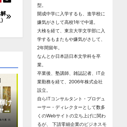
型。
み解
開成中学に入学するも、進学校に
之）
嫌気がさして高校1年で中退。
大検を経て、東京大学文学部に入
学するもまたもや嫌気がさして、
2年間留年。
なんとか日本語日本文学科を卒
業。
卒業後、塾講師、雑誌記者、IT企
業勤務を経て、2006年株式会社
設立。
自らITコンサルタント・プロデュ
輝け
ーサー・ディレクターとして数多
ャエ
くのWebサイトの立ち上げに関わ
るが、 下請零細企業のビジネスモ