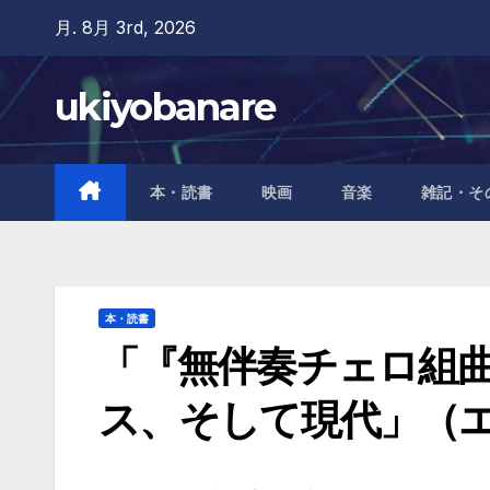
Skip
月. 8月 3rd, 2026
to
content
ukiyobanare
本・読書
映画
音楽
雑記・そ
本・読書
「『無伴奏チェロ組
ス、そして現代」（