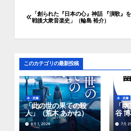
「創られた『日本の心』神話 『演歌』
投
戦後大衆音楽史」（輪島 裕介）
稿
ナ
ビ
ゲ
このカテゴリの最新投稿
ー
シ
ョ
本・読書
本・読書
「此の世の果ての殺
「幽
ン
人」（荒木 あかね）
谷 
8月 1, 2026
7月 25