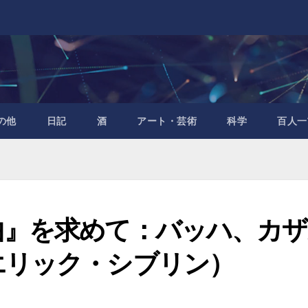
の他
日記
酒
アート・芸術
科学
百人一
曲』を求めて：バッハ、カザ
エリック・シブリン）