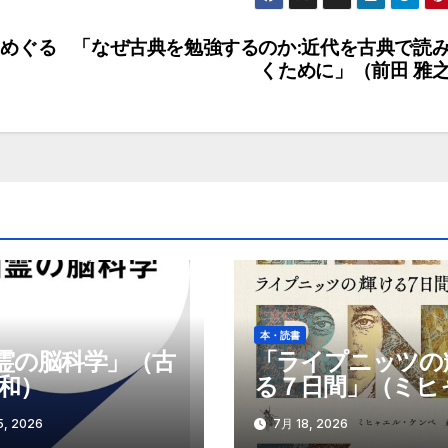
をめぐる
「なぜ古典を勉強するのか:近代を古典で読
くために」（前田 雅
本・読書
霊の脳科学」（古
「ライプニッツの
博和）
る７日間」（ミヒ
ル・ケンペ）
, 2026
7月 18, 2026