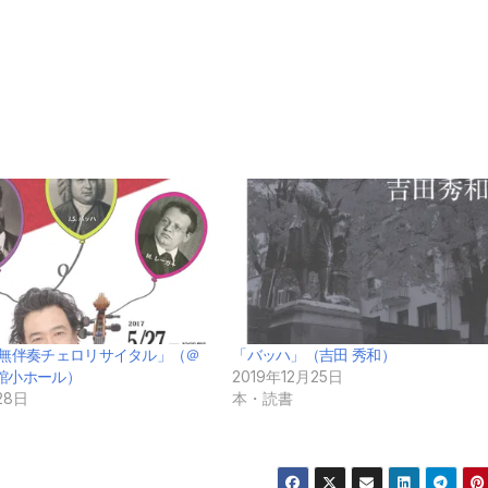
 無伴奏チェロリサイタル」（＠
「バッハ」（吉田 秀和）
館小ホール）
2019年12月25日
28日
本・読書