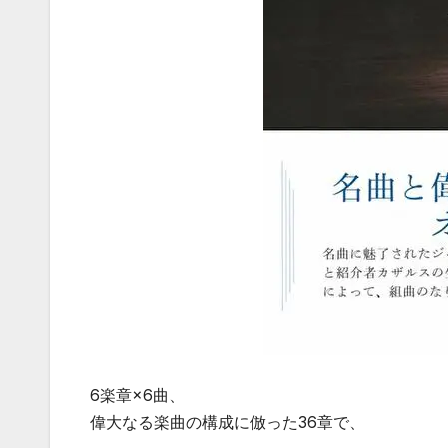
6楽章×6曲、
偉大なる楽曲の構成に倣った36章で、