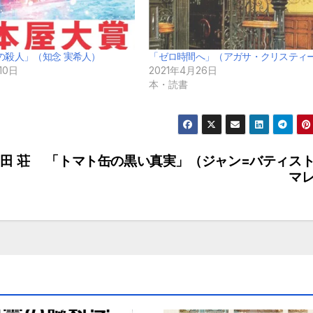
の殺人」（知念 実希人）
「ゼロ時間へ」（アガサ・クリスティ
10日
2021年4月26日
本・読書
田 荘
「トマト缶の黒い真実」（ジャン=バティス
マ