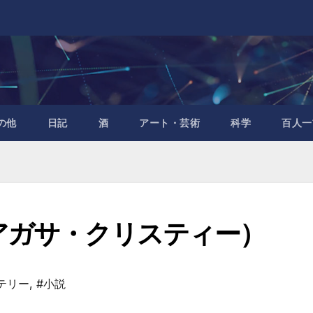
の他
日記
酒
アート・芸術
科学
百人一
アガサ・クリスティー）
テリー
,
#小説