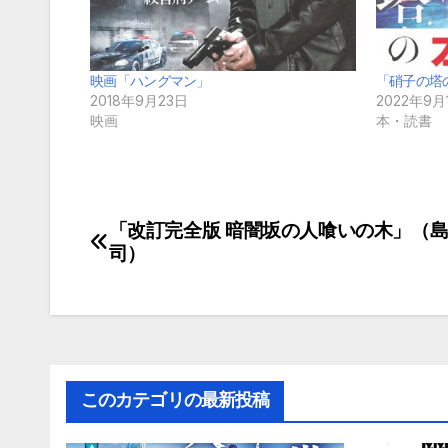
映画「ハングマン」
「硝子の塔
2018年9月23日
2022年9月
映画
本・読書
「改訂完全版 暗闇坂の人喰いの木」（島
投
司）
稿
ナ
ビ
ゲ
このカテゴリの最新投稿
ー