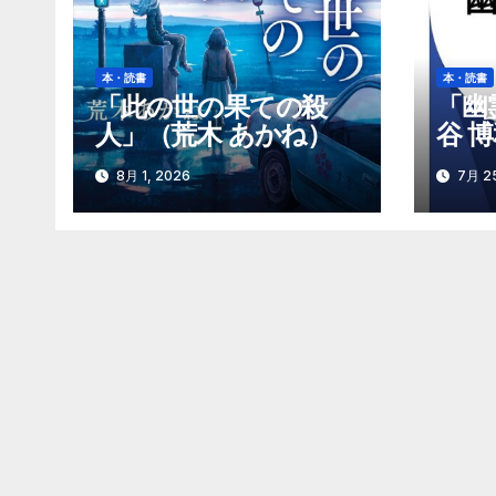
シ
ョ
本・読書
本・読書
「此の世の果ての殺
「幽
ン
人」（荒木 あかね）
谷 
8月 1, 2026
7月 25