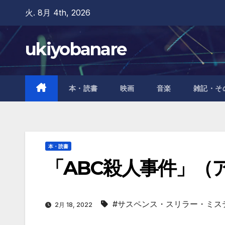
Skip
火. 8月 4th, 2026
to
content
ukiyobanare
本・読書
映画
音楽
雑記・そ
本・読書
「ABC殺人事件」（
#サスペンス・スリラー・ミス
2月 18, 2022