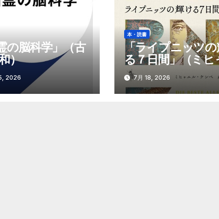
本・読書
霊の脳科学」（古
「ライプニッツの
博和）
る７日間」（ミヒ
ル・ケンペ）
, 2026
7月 18, 2026