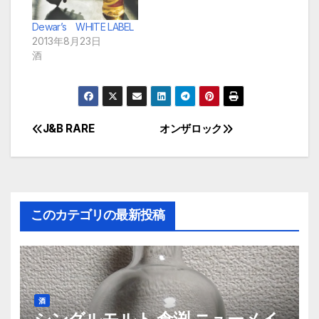
Dewar’s WHITE LABEL
2013年8月23日
酒
J&B RARE
オンザロック
投
稿
ナ
このカテゴリの最新投稿
ビ
ゲ
ー
酒
シ