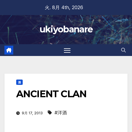
Skip
火. 8月 4th, 2026
to
content
ukiyobanare
酒
ANCIENT CLAN
#洋酒
9月 17, 2013