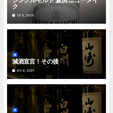
シングルモルト 倉渕 ニューメイ
ク
ョ
ン
1月 5, 2025
酒
減酒宣言！その後
6月 9, 2021
酒