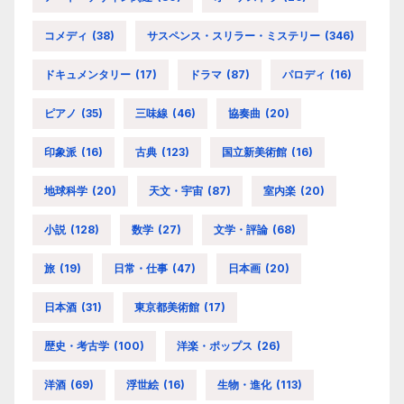
コメディ
(38)
サスペンス・スリラー・ミステリー
(346)
ドキュメンタリー
(17)
ドラマ
(87)
パロディ
(16)
ピアノ
(35)
三味線
(46)
協奏曲
(20)
印象派
(16)
古典
(123)
国立新美術館
(16)
地球科学
(20)
天文・宇宙
(87)
室内楽
(20)
小説
(128)
数学
(27)
文学・評論
(68)
旅
(19)
日常・仕事
(47)
日本画
(20)
日本酒
(31)
東京都美術館
(17)
歴史・考古学
(100)
洋楽・ポップス
(26)
洋酒
(69)
浮世絵
(16)
生物・進化
(113)