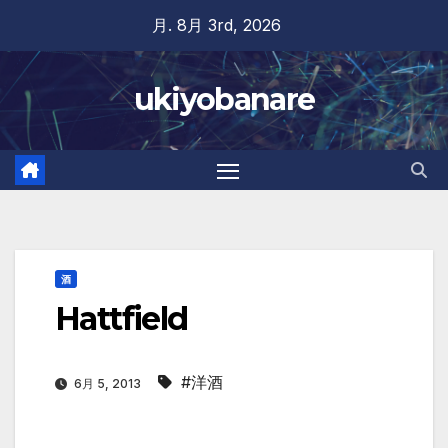
Skip
月. 8月 3rd, 2026
to
content
ukiyobanare
酒
Hattfield
#洋酒
6月 5, 2013