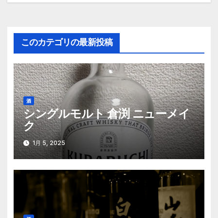
稿
ナ
このカテゴリの最新投稿
ビ
ゲ
ー
酒
シ
シングルモルト 倉渕 ニューメイ
ク
ョ
ン
1月 5, 2025