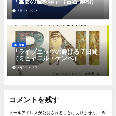
「幽霊の脳科学」（古谷 博和）
7月 25, 2026
本・読書
「ライプニッツの輝ける７日間」
（ミヒャエル・ケンペ）
7月 18, 2026
コメントを残す
メールアドレスが公開されることはありません。
※