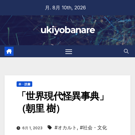
Skip
月. 8月 10th, 2026
to
content
ukiyobanare
本・読書
「世界現代怪異事典」
（朝里 樹）
#オカルト
,
#社会・文化
6月 1, 2023