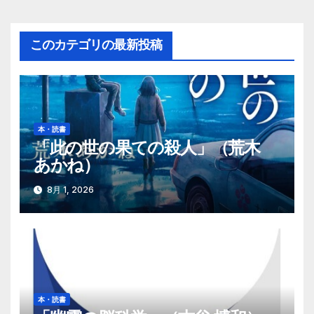
ナ
ビ
このカテゴリの最新投稿
ゲ
ー
シ
本・読書
ョ
「此の世の果ての殺人」（荒木
あかね）
ン
8月 1, 2026
本・読書