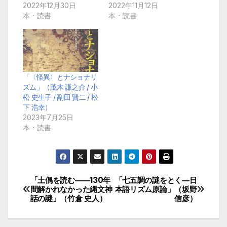
2022年12月30日
2022年11月12日
本・読書
本・読書
「〈怪異〉とナショナリ
ズム」（茂木 謙之介 / 小
松 史生子 / 副田 賢二 / 松
下 浩幸）
2023年7月25日
本・読書
「土偶を読む――130年
「七五調の謎をとく―日
投
間解かれなかった縄文神
本語リズム原論」（坂野
話の謎」（竹倉 史人）
信彦）
稿