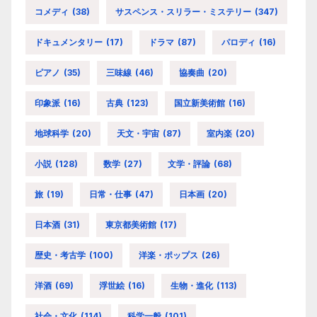
コメディ
(38)
サスペンス・スリラー・ミステリー
(347)
ドキュメンタリー
(17)
ドラマ
(87)
パロディ
(16)
ピアノ
(35)
三味線
(46)
協奏曲
(20)
印象派
(16)
古典
(123)
国立新美術館
(16)
地球科学
(20)
天文・宇宙
(87)
室内楽
(20)
小説
(128)
数学
(27)
文学・評論
(68)
旅
(19)
日常・仕事
(47)
日本画
(20)
日本酒
(31)
東京都美術館
(17)
歴史・考古学
(100)
洋楽・ポップス
(26)
洋酒
(69)
浮世絵
(16)
生物・進化
(113)
社会・文化
(114)
科学一般
(101)