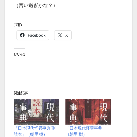
（言い過ぎかな？）
共有:
Facebook
X
いいね:
関連記事
「日本現代怪異事典 副
「日本現代怪異事典」
読本」（朝里 樹）
（朝里 樹）