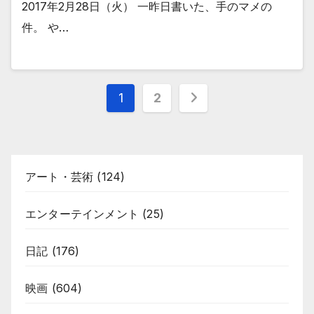
2017年2月28日（火） 一昨日書いた、手のマメの
件。 や…
投
1
2
稿
の
アート・芸術
(124)
ペ
ー
エンターテインメント
(25)
ジ
日記
(176)
送
映画
(604)
り