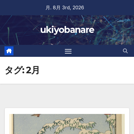
Skip
月. 8月 3rd, 2026
to
content
ukiyobanare
タグ:
2月