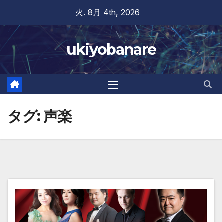
Skip
火. 8月 4th, 2026
to
content
ukiyobanare
タグ:
声楽