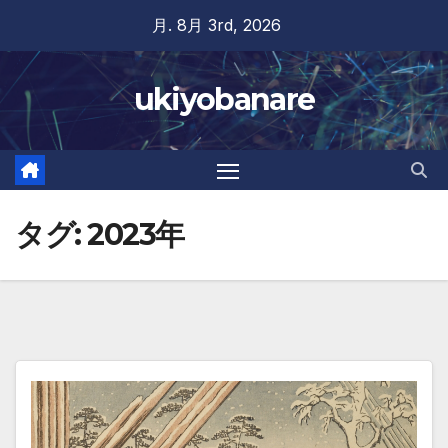
Skip
月. 8月 3rd, 2026
to
content
ukiyobanare
タグ:
2023年