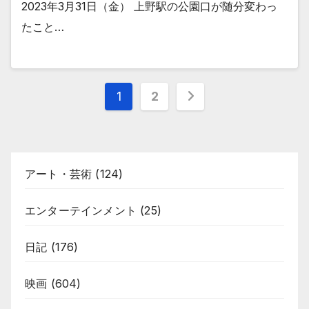
2023年3月31日（金） 上野駅の公園口が随分変わっ
たこと…
投
1
2
稿
の
アート・芸術
(124)
ペ
ー
エンターテインメント
(25)
ジ
日記
(176)
送
映画
(604)
り